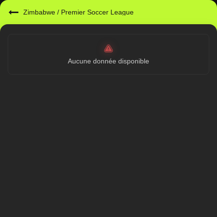
Zimbabwe
/
Premier Soccer League
Aucune donnée disponible