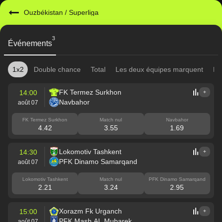
Ouzbékistan
/
Superliga
3
Événements
1x2
Double chance
Total
Les deux équipes marquent
Mi
FK Termez Surkhon
14:00
+
Navbahor
août 07
FK Termez Surkhon
Match nul
Navbahor
4.42
3.55
1.69
Lokomotiv Tashkent
14:30
+
PFK Dinamo Samarqand
août 07
Lokomotiv Tashkent
Match nul
PFK Dinamo Samarqand
2.21
3.24
2.95
Xorazm Fk Urganch
15:00
+
PFK Mash AL Mubarek
août 07