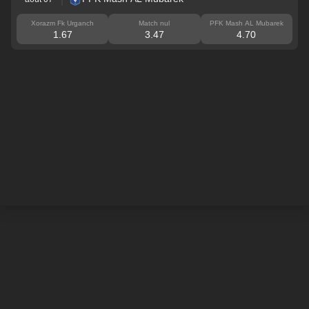
Xorazm Fk Urganch
Match nul
PFK Mash AL Mubarek
1.67
3.47
4.70