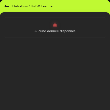
Etats-Unis
/
Usl W League
Aucune donnée disponible