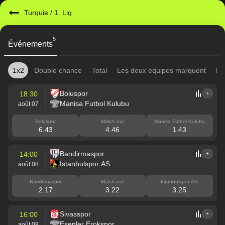
Turquie
/
1. Lig
5
Événements
1x2
Double chance
Total
Les deux équipes marquent
Mi
Boluspor
18:30
+
Manisa Futbol Kulubu
août 07
Boluspor
Match nul
Manisa Futbol Kulubu
6.43
4.46
1.43
Bandirmaspor
14:00
+
Istanbulspor AS
août 08
Bandirmaspor
Match nul
Istanbulspor AS
2.17
3.22
3.25
Sivasspor
16:00
+
Esenler Erokspor
août 08