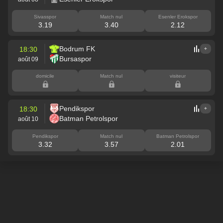
Sivasspor
Match nul
Esenler Erokspor
3.19
3.40
2.12
Bodrum FK
18:30
+
Bursaspor
août 09
domicile
Match nul
visiteur
Pendikspor
18:30
+
Batman Petrolspor
août 10
Pendikspor
Match nul
Batman Petrolspor
3.32
3.57
2.01