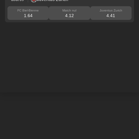
FC Biel-Bienne
Match nul
Juventus Zurich
1.64
4.12
4.41