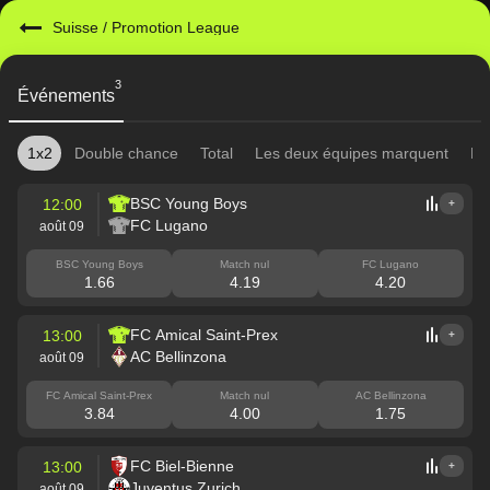
Suisse
/
Promotion League
3
Événements
1x2
Double chance
Total
Les deux équipes marquent
Re
BSC Young Boys
12:00
+
FC Lugano
août 09
BSC Young Boys
Match nul
FC Lugano
1.66
4.19
4.20
FC Amical Saint-Prex
13:00
+
AC Bellinzona
août 09
FC Amical Saint-Prex
Match nul
AC Bellinzona
3.84
4.00
1.75
FC Biel-Bienne
13:00
+
Juventus Zurich
août 09