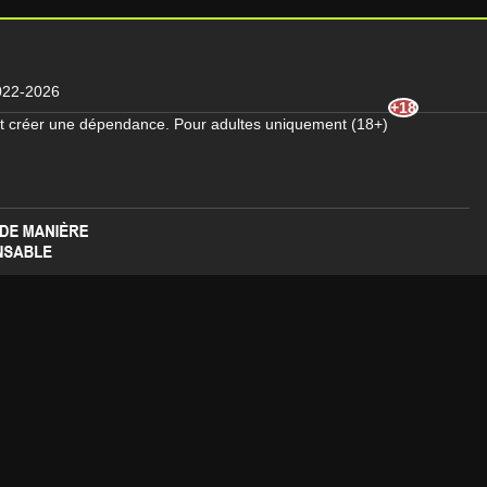
2022-2026
nt créer une dépendance. Pour adultes uniquement (18+)