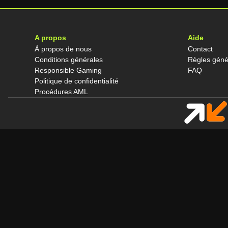
A propos
Aide
À propos de nous
Contact
Conditions générales
Règles géné
Responsible Gaming
FAQ
Politique de confidentialité
Procédures AML