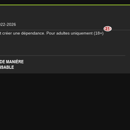
2022-2026
nt créer une dépendance. Pour adultes uniquement (18+)