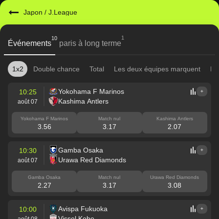
Japon
/
J.League
1
10
Événements
paris à long terme
1x2
Double chance
Total
Les deux équipes marquent
Mi
Yokohama F Marinos
10:25
+
Kashima Antlers
août 07
Yokohama F Marinos
Match nul
Kashima Antlers
3.56
3.17
2.07
Gamba Osaka
10:30
+
Urawa Red Diamonds
août 07
Gamba Osaka
Match nul
Urawa Red Diamonds
2.27
3.17
3.08
Avispa Fukuoka
10:00
+
Vissel Kobe
août 08