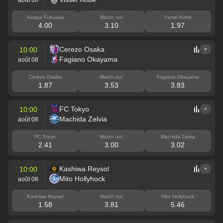
Avispa Fukuoka
Match nul
Vissel Kobe
4.00
3.10
1.97
Cerezo Osaka
10:00
+
Fagiano Okayama
août 08
Cerezo Osaka
Match nul
Fagiano Okayama
1.87
3.53
3.83
FC Tokyo
10:00
+
Machida Zelvia
août 08
FC Tokyo
Match nul
Machida Zelvia
2.41
3.00
3.02
Kashiwa Reysol
10:00
+
Mito Hollyhock
août 08
Kashiwa Reysol
Match nul
Mito Hollyhock
1.58
3.81
5.46