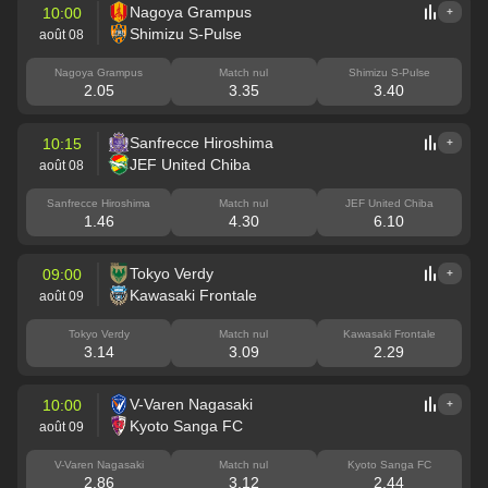
Nagoya Grampus
10:00
+
Shimizu S-Pulse
août 08
Nagoya Grampus
Match nul
Shimizu S-Pulse
2.05
3.35
3.40
Sanfrecce Hiroshima
10:15
+
JEF United Chiba
août 08
Sanfrecce Hiroshima
Match nul
JEF United Chiba
1.46
4.30
6.10
Tokyo Verdy
09:00
+
Kawasaki Frontale
août 09
Tokyo Verdy
Match nul
Kawasaki Frontale
3.14
3.09
2.29
V-Varen Nagasaki
10:00
+
Kyoto Sanga FC
août 09
V-Varen Nagasaki
Match nul
Kyoto Sanga FC
2.86
3.12
2.44