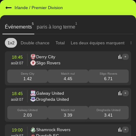
Irlande
/
Premier Division
1
5
Événements
paris à long terme
1x2
Double chance
Total
Les deux équipes marquent
Mi
Derry City
18:45
+
Sligo Rovers
août 07
Derry City
Match nul
Sligo Rovers
1.42
4.45
6.71
Galway United
18:45
+
Drogheda United
août 07
Galway United
Match nul
Drogheda United
2.03
3.39
3.41
Shamrock Rovers
19:00
+
Dundalk FC
août 07