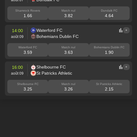
Shamrock Rovers
Match nul
Dundalk FC
1.66
3.82
4.64
Waterford FC
14:00
+
Bohemians Dublin FC
août 09
Waterford FC
Match nul
Bohemians Dublin FC
3.59
3.63
1.90
Shelbourne FC
16:00
+
St Patricks Athletic
août 09
Shelbourne FC
Match nul
St Patricks Athletic
3.25
3.26
2.15