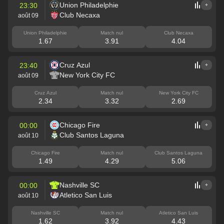
Union Philadelphie
23:30
+
Club Necaxa
août 09
Union Philadelphie
Match nul
Club Necaxa
1.67
3.91
4.04
Cruz Azul
23:40
+
New York City FC
août 09
Cruz Azul
Match nul
New York City FC
2.34
3.32
2.69
Chicago Fire
00:00
+
Club Santos Laguna
août 10
Chicago Fire
Match nul
Club Santos Laguna
1.49
4.29
5.06
Nashville SC
00:00
+
Atletico San Luis
août 10
Nashville SC
Match nul
Atletico San Luis
1.62
3.92
4.43