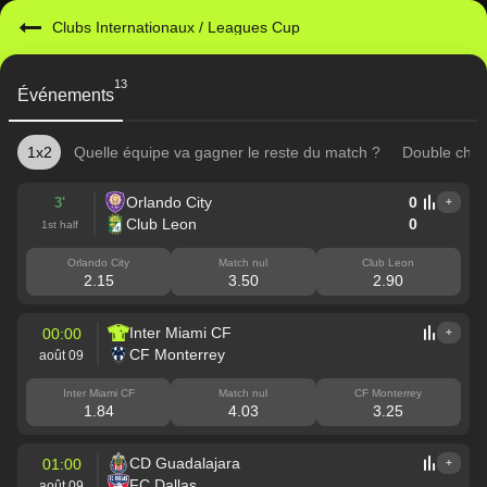
Clubs Internationaux
/
Leagues Cup
13
Événements
1x2
Quelle équipe va gagner le reste du match ?
Double cha
Orlando City
0
3'
+
Club Leon
0
1st half
Orlando City
Match nul
Club Leon
2.15
3.50
2.90
Inter Miami CF
00:00
+
CF Monterrey
août 09
Inter Miami CF
Match nul
CF Monterrey
1.84
4.03
3.25
CD Guadalajara
01:00
+
FC Dallas
août 09