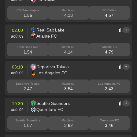
CD Guadalajara
Match nul
FC Dallas
1.56
4.13
4.57
Real Salt Lake
02:00
+
Atlante FC
août 09
Real Salt Lake
Match nul
Atlante FC
1.54
4.14
4.79
Deportivo Toluca
03:10
+
Los Angeles FC
août 09
Deportivo Toluca
Match nul
Los Angeles FC
2.47
3.54
2.43
Seattle Sounders
19:30
+
Queretaro FC
août 09
Seattle Sounders
Match nul
Queretaro FC
1.87
3.62
3.46