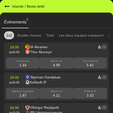
Islande
/
Besta deild
6
Événements
1x2
Double chance
Total
Les deux équipes marquent
Mi
IA Akranes
18:00
+
Thor Akureyri
août 09
IA Akranes
Match nul
Thor Akureyri
1.44
4.95
5.42
Stjarnan Gardabae
18:00
+
Keflavik IF
août 09
Stjarnan Gardabae
Match nul
Keflavik IF
1.87
4.11
3.32
Vikingur Reykjavik
18:00
+
IBV Vestmannaeyjar
août 09