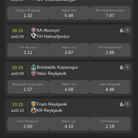
Vikingur Reykjavik
Match nul
IBV Vestmannaeyjar
1.32
5.48
7.07
KA Akureyri
18:15
+
FH Hafnarfjordur
août 09
KA Akureyri
Match nul
FH Hafnarfjordur
2.11
3.87
2.88
Breidablik Kopavogur
20:15
+
Valur Reykjavik
août 09
Breidablik Kopavogur
Match nul
Valur Reykjavik
1.57
4.58
4.46
Fram Reykjavik
19:15
+
KR Reykjavik
août 10
Fram Reykjavik
Match nul
KR Reykjavik
2.60
4.19
2.19