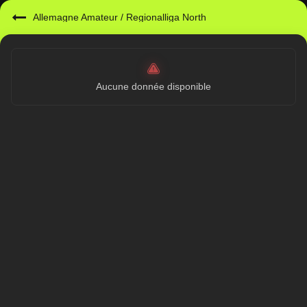
Allemagne Amateur
/
Regionalliga North
Aucune donnée disponible