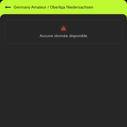
Germany Amateur
/
Oberliga Niedersachsen
Aucune donnée disponible