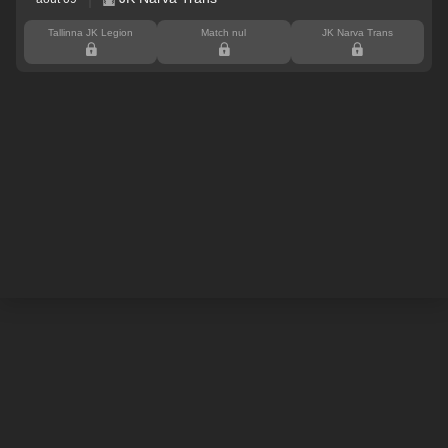
Tallinna JK Legion
Match nul
JK Narva Trans