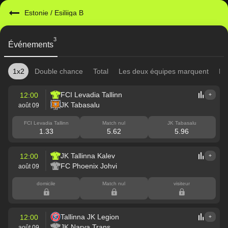
Estonie
/
Esiliiga B
3
Événements
1x2
Double chance
Total
Les deux équipes marquent
Mi
FCI Levadia Tallinn
12:00
+
JK Tabasalu
août 09
FCI Levadia Tallinn
Match nul
JK Tabasalu
1.33
5.62
5.96
JK Tallinna Kalev
12:00
+
FC Phoenix Johvi
août 09
domicile
Match nul
visiteur
Tallinna JK Legion
12:00
+
JK Narva Trans
août 09