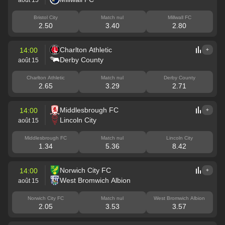
Bristol City
Match nul
Millwall FC
2.50
3.40
2.80
Charlton Athletic
14:00
+
Derby County
août 15
Charlton Athletic
Match nul
Derby County
2.65
3.29
2.71
Middlesbrough FC
14:00
+
Lincoln City
août 15
Middlesbrough FC
Match nul
Lincoln City
1.34
5.36
8.42
Norwich City FC
14:00
+
West Bromwich Albion
août 15
Norwich City FC
Match nul
West Bromwich Albion
2.05
3.53
3.57