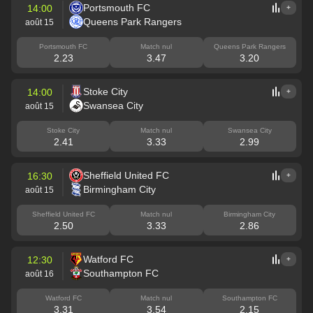
Portsmouth FC
14:00
+
Queens Park Rangers
août 15
Portsmouth FC
Match nul
Queens Park Rangers
2.23
3.47
3.20
Stoke City
14:00
+
Swansea City
août 15
Stoke City
Match nul
Swansea City
2.41
3.33
2.99
Sheffield United FC
16:30
+
Birmingham City
août 15
Sheffield United FC
Match nul
Birmingham City
2.50
3.33
2.86
Watford FC
12:30
+
Southampton FC
août 16
Watford FC
Match nul
Southampton FC
3.31
3.54
2.15