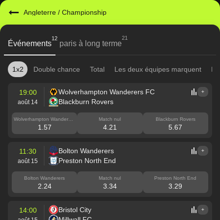
Angleterre
/
Championship
21
12
Événements
paris à long terme
1x2
Double chance
Total
Les deux équipes marquent
Mi
Wolverhampton Wanderers FC
19:00
+
Blackburn Rovers
août 14
Wolverhampton Wanderers
Match nul
Blackburn Rovers
FC
1.57
4.21
5.67
Bolton Wanderers
11:30
+
Preston North End
août 15
Bolton Wanderers
Match nul
Preston North End
2.24
3.34
3.29
Bristol City
14:00
+
Millwall FC
août 15