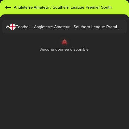
Angleterre Amateur
/
Southern League Premier South
Football - Angleterre Amateur - Southern League Premier
South
Aucune donnée disponible