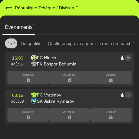
République Tchèque
/
Division F
2
Événements
1x2
Se qualifie
Quelle équipe va gagner le reste du match ?
FC Hlucin
16:00
+
FK Bospor Bohumin
août 07
domicile
Match nul
visiteur
FC Vratimov
08:15
+
SK Jiskra Rymarov
août 08
domicile
Match nul
visiteur