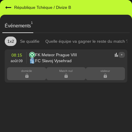
République Tchèque
/
Divize B
1
Événements
1x2
Se qualifie
Quelle équipe va gagner le reste du match ?
FK Meteor Prague VIII
08:15
+
FC Slavoj Vysehrad
août 09
domicile
Match nul
visiteur