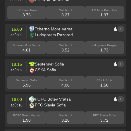
FC Dunav Ruse
Match nul
FC Arda Kardzhali
3.76
3.27
1.97
Tcherno More Varna
16:00
+
Ludogorets Razgrad
août 09
Tcherno More Varna
Match nul
Ludogorets Razgrad
4.61
3.52
1.73
Septemvri Sofia
18:15
+
CSKA Sofia
août 09
Septemvri Sofia
Match nul
CSKA Sofia
5.96
4.06
1.50
POFC Botev Vratsa
16:00
+
PFC Slavia Sofia
août 10
POFC Botev Vratsa
Match nul
PFC Slavia Sofia
1.98
3.26
3.72