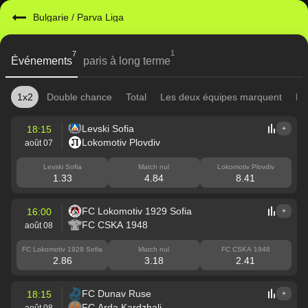
Bulgarie
/
Parva Liga
1
7
Événements
paris à long terme
1x2
Double chance
Total
Les deux équipes marquent
Mi
Levski Sofia
18:15
+
Lokomotiv Plovdiv
août 07
Levski Sofia
Match nul
Lokomotiv Plovdiv
1.33
4.84
8.41
FC Lokomotiv 1929 Sofia
16:00
+
FC CSKA 1948
août 08
FC Lokomotiv 1929 Sofia
Match nul
FC CSKA 1948
2.86
3.18
2.41
FC Dunav Ruse
18:15
+
FC Arda Kardzhali
août 08