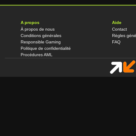
https://www.geniusbet.com.gn/sport/detail/football/australie/south-aust
A propos
Aide
À propos de nous
Contact
Conditions générales
Règles géné
Responsible Gaming
FAQ
Politique de confidentialité
Procédures AML