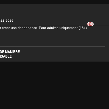
2022-2026
nt créer une dépendance. Pour adultes uniquement (18+)