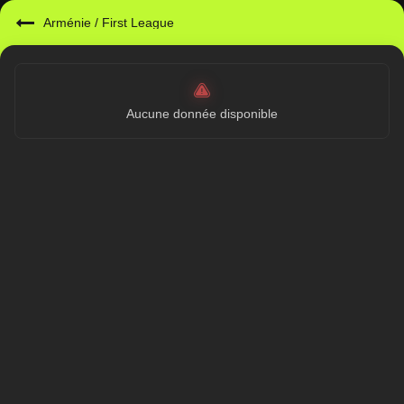
Arménie
/
First League
Aucune donnée disponible