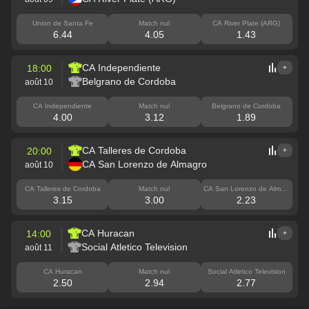
Union de Santa Fe
Match nul
CA River Plate (ARG)
6.44
4.05
1.43
CA Independiente
18:00
+
Belgrano de Cordoba
août 10
CA Independiente
Match nul
Belgrano de Cordoba
4.00
3.12
1.89
CA Talleres de Cordoba
20:00
+
CA San Lorenzo de Almagro
août 10
CA Talleres de Cordoba
Match nul
CA San Lorenzo de Almag
ro
3.15
3.00
2.23
CA Huracan
14:00
+
Social Atletico Television
août 11
CA Huracan
Match nul
Social Atletico Television
2.50
2.94
2.77