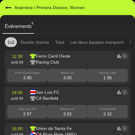
Argentine
/
Primera Division, Women
6
Événements
1x2
Double chance
Total
Les deux équipes marquent
Re
Ferro Carril Oeste
12:30
+
Racing Club
août 09
Ferro Carril Oeste
Match nul
Racing Club
3.90
3.00
1.96
San Luis FC
18:00
+
CA Banfield
août 09
San Luis FC
Match nul
CA Banfield
2.97
3.02
2.32
Union de Santa Fe
18:00
+
CA River Plate (ARG)
août 09