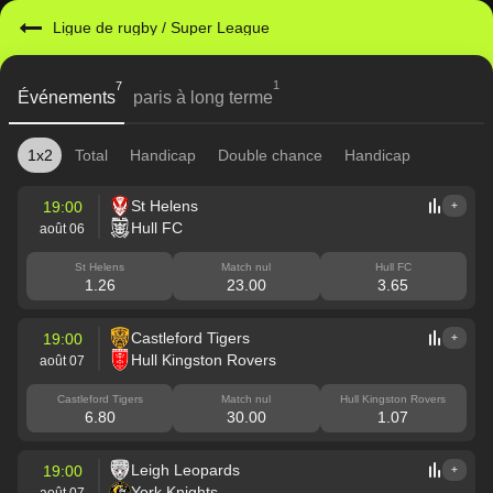
Ligue de rugby
/
Super League
1
7
Événements
paris à long terme
1x2
Total
Handicap
Double chance
Handicap
St Helens
19:00
+
Hull FC
août 06
St Helens
Match nul
Hull FC
1.26
23.00
3.65
Castleford Tigers
19:00
+
Hull Kingston Rovers
août 07
Castleford Tigers
Match nul
Hull Kingston Rovers
6.80
30.00
1.07
Leigh Leopards
19:00
+
York Knights
août 07