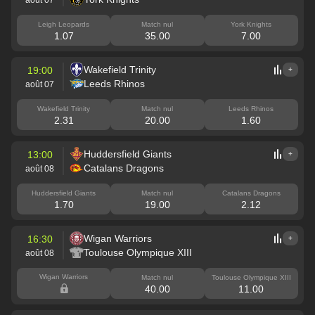
Leigh Leopards
Match nul
York Knights
1.07
35.00
7.00
Wakefield Trinity
19:00
+
Leeds Rhinos
août 07
Wakefield Trinity
Match nul
Leeds Rhinos
2.31
20.00
1.60
Huddersfield Giants
13:00
+
Catalans Dragons
août 08
Huddersfield Giants
Match nul
Catalans Dragons
1.70
19.00
2.12
Wigan Warriors
16:30
+
Toulouse Olympique XIII
août 08
Wigan Warriors
Match nul
Toulouse Olympique XIII
40.00
11.00