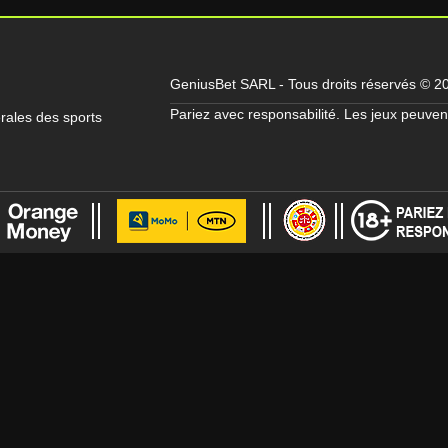
women?id=12,122,891
GeniusBet SARL - Tous droits réservés © 
Pariez avec responsabilité. Les jeux peuve
rales des sports