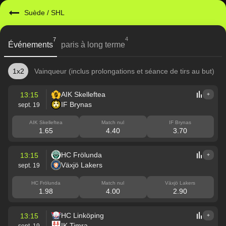
Suède
/
SHL
4
7
Événements
paris à long terme
1x2
Vainqueur (inclus prolongations et séance de tirs au but)
AIK Skelleftea
13:15
+
IF Brynas
sept. 19
AIK Skelleftea
Match nul
IF Brynas
1.65
4.40
3.70
HC Frölunda
13:15
+
Växjö Lakers
sept. 19
HC Frölunda
Match nul
Växjö Lakers
1.98
4.00
2.90
HC Linköping
13:15
+
IK Timra
sept. 19