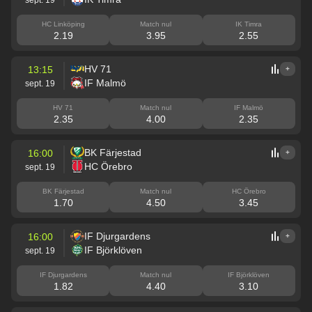
HC Linköping
Match nul
IK Timra
2.19
3.95
2.55
HV 71
13:15
+
IF Malmö
sept. 19
HV 71
Match nul
IF Malmö
2.35
4.00
2.35
BK Färjestad
16:00
+
HC Örebro
sept. 19
BK Färjestad
Match nul
HC Örebro
1.70
4.50
3.45
IF Djurgardens
16:00
+
IF Björklöven
sept. 19
IF Djurgardens
Match nul
IF Björklöven
1.82
4.40
3.10