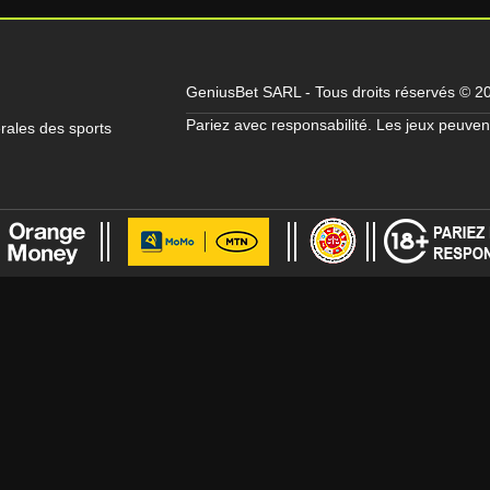
/metal-ligaen?id=4,1621,1622
GeniusBet SARL - Tous droits réservés © 
Pariez avec responsabilité. Les jeux peuve
rales des sports