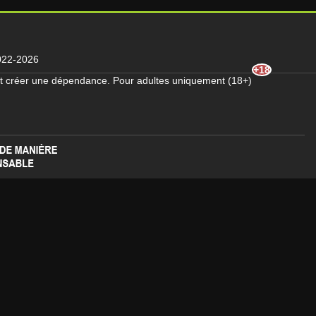
2022-2026
nt créer une dépendance. Pour adultes uniquement (18+)