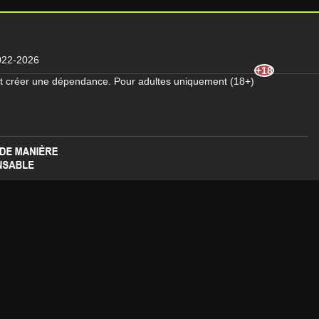
2022-2026
nt créer une dépendance. Pour adultes uniquement (18+)