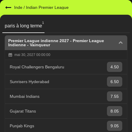
Inde
/
Indian Premier League
1
paris à long terme
Premier League indienne 2027
-
Premier League
Indienne - Vainqueur
mai 30, 2027 00:00:00
Royal Challengers Bengaluru
4.50
Sunrisers Hyderabad
6.50
Mumbai Indians
7.55
Gujarat Titans
8.05
Punjab Kings
9.05