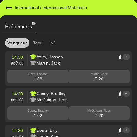
International
/
International Matchups
59
Événements
Vainqueur
Total
1x2
Azim, Hassan
14:30
+
Martin, Jack
août 08
Azim, Hassan
Martin, Jack
1.08
5.20
Casey, Bradley
14:30
+
McGuigan, Ross
août 08
Casey, Bradley
McGuigan, Ross
1.02
7.20
Deniz, Billy
14:30
+
Carter, Alex
août 08