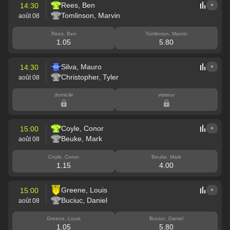
Rees, Ben
14:30
+
Tomlinson, Marvin
août 08
Rees, Ben
Tomlinson, Marvin
1.05
5.80
Silva, Mauro
14:30
+
Christopher, Tyler
août 08
domicile
visiteur
Coyle, Conor
15:00
+
Beuke, Mark
août 08
Coyle, Conor
Beuke, Mark
1.15
4.00
Greene, Louis
15:00
+
Buciuc, Daniel
août 08
Greene, Louis
Buciuc, Daniel
1.05
5.80