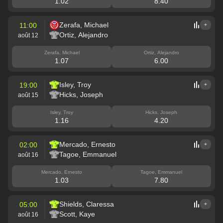
1.02
8.40
Zerafa, Michael
11:00
+
Ortiz, Alejandro
août 12
Zerafa, Michael
Ortiz, Alejandro
1.07
6.00
Isley, Troy
19:00
+
Hicks, Joseph
août 15
Isley, Troy
Hicks, Joseph
1.16
4.20
Mercado, Ernesto
02:00
+
Tagoe, Emmanuel
août 16
Mercado, Ernesto
Tagoe, Emmanuel
1.03
7.80
Shields, Claressa
05:00
+
Scott, Kaye
août 16