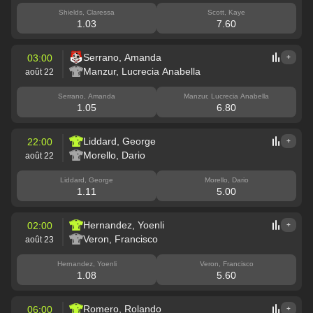
Shields, Claressa
Scott, Kaye
1.03
7.60
Serrano, Amanda
03:00
+
Manzur, Lucrecia Anabella
août 22
Serrano, Amanda
Manzur, Lucrecia Anabella
1.05
6.80
Liddard, George
22:00
+
Morello, Dario
août 22
Liddard, George
Morello, Dario
1.11
5.00
Hernandez, Yoenli
02:00
+
Veron, Francisco
août 23
Hernandez, Yoenli
Veron, Francisco
1.08
5.60
Romero, Rolando
06:00
+