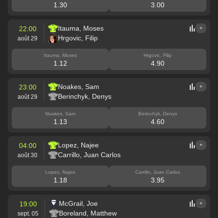
1.30
3.00
Itauma, Moses
22:00
+
Hrgovic, Filip
août 29
Itauma, Moses
Hrgovic, Filip
1.12
4.90
Noakes, Sam
23:00
+
Berinchyk, Denys
août 29
Noakes, Sam
Berinchyk, Denys
1.13
4.60
Lopez, Najee
04:00
+
Carrillo, Juan Carlos
août 30
Lopez, Najee
Carrillo, Juan Carlos
1.18
3.95
McGrail, Joe
19:00
+
Boreland, Matthew
sept. 05