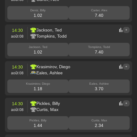
Deniz, Billy
Carter, Alex
1.02
7.40
Jackson, Ted
14:30
+
Tompkins, Todd
août 08
Jackson, Ted
Tompkins, Todd
1.02
7.40
Krasimirov, Diego
14:30
+
Eales, Ashlee
août 08
Krasimirov, Diego
Eales, Ashlee
1.18
3.70
Pickles, Billy
14:30
+
Curtis, Max
août 08
Pickles, Billy
Curtis, Max
1.44
2.34