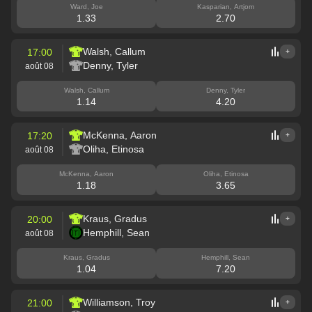
Ward, Joe
Kasparian, Artjom
1.33
2.70
Walsh, Callum
17:00
+
Denny, Tyler
août 08
Walsh, Callum
Denny, Tyler
1.14
4.20
McKenna, Aaron
17:20
+
Oliha, Etinosa
août 08
McKenna, Aaron
Oliha, Etinosa
1.18
3.65
Kraus, Gradus
20:00
+
Hemphill, Sean
août 08
Kraus, Gradus
Hemphill, Sean
1.04
7.20
Williamson, Troy
21:00
+