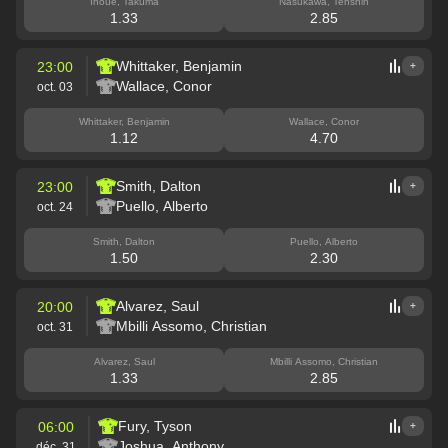
Inoue, Takuma
Nasukawa, Tenshin
1.33
2.85
Whittaker, Benjamin
23:00
+
Wallace, Conor
oct. 03
Whittaker, Benjamin
Wallace, Conor
1.12
4.70
Smith, Dalton
23:00
+
Puello, Alberto
oct. 24
Smith, Dalton
Puello, Alberto
1.50
2.30
Alvarez, Saul
20:00
+
Mbilli Assomo, Christian
oct. 31
Alvarez, Saul
Mbilli Assomo, Christian
1.33
2.85
Fury, Tyson
06:00
+
Joshua, Anthony
déc. 31