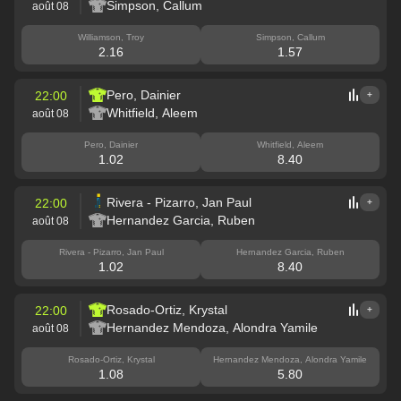
Simpson, Callum
août 08
Williamson, Troy
Simpson, Callum
2.16
1.57
Pero, Dainier
22:00
+
Whitfield, Aleem
août 08
Pero, Dainier
Whitfield, Aleem
1.02
8.40
Rivera - Pizarro, Jan Paul
22:00
+
Hernandez Garcia, Ruben
août 08
Rivera - Pizarro, Jan Paul
Hernandez Garcia, Ruben
1.02
8.40
Rosado-Ortiz, Krystal
22:00
+
Hernandez Mendoza, Alondra Yamile
août 08
Rosado-Ortiz, Krystal
Hernandez Mendoza, Alondra Yamile
1.08
5.80