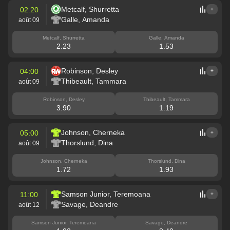
Metcalf, Shurretta
02:20
+
Galle, Amanda
août 09
Metcalf, Shurretta
Galle, Amanda
2.23
1.53
Robinson, Desley
04:00
+
Thibeault, Tammara
août 09
Robinson, Desley
Thibeault, Tammara
3.90
1.19
Johnson, Cherneka
05:00
+
Thorslund, Dina
août 09
Johnson, Cherneka
Thorslund, Dina
1.72
1.93
Samson Junior, Teremoana
11:00
+
Savage, Deandre
août 12
Samson Junior, Teremoana
Savage, Deandre