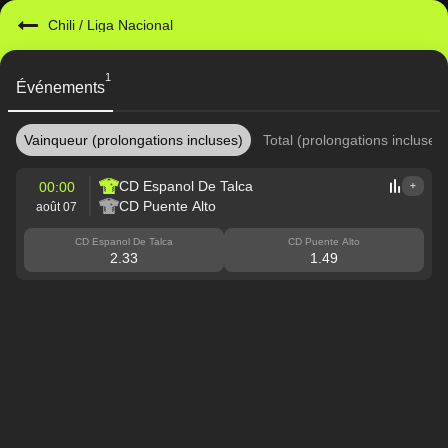
Chili
/
Liga Nacional
1
Événements
Vainqueur (prolongations incluses)
Total (prolongations incluses)
CD Espanol De Talca
00:00
+
CD Puente Alto
août 07
CD Espanol De Talca
CD Puente Alto
2.33
1.49